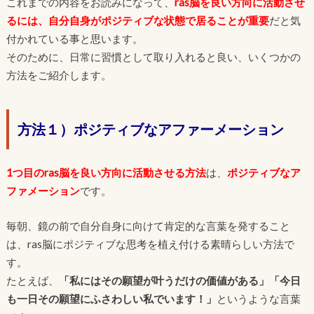
これまでの内容をお読みになって、
ras脳を良い方向に活動させ
るには、自分自身がポジティブな状態で居ることが重要
だと気
付かれている事と思います。
そのために、日常に習慣として取り入れると良い、いくつかの
方法をご紹介します。
方法１）ポジティブなアファーメーション
1つ目のras脳を良い方向に活動させる方法
は、
ポジティブなア
ファメーション
です。
毎朝、鏡の前で自分自身に向けて肯定的な言葉を発すること
は、ras脳にポジティブな思考を植え付ける素晴らしい方法で
す。
たとえば、
「私にはその願望が叶うだけの価値がある」「今日
も一日その願望にふさわしい私でいます！」
というような言葉