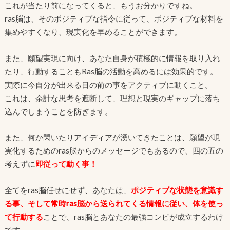
これが当たり前になってくると、もうお分かりですね。
ras脳は、そのポジティブな指令に従って、ポジティブな材料を
集めやすくなり、現実化を早めることができます。
また、願望実現に向け、あなた自身が積極的に情報を取り入れ
たり、行動することもRas脳の活動を高めるには効果的です。
実際に今自分が出来る目の前の事をアクティブに動くこと。
これは、余計な思考を遮断して、理想と現実のギャップに落ち
込んでしまうことを防ぎます。
また、何か閃いたりアイディアが湧いてきたことは、願望が現
実化するためのras脳からのメッセージでもあるので、四の五の
考えずに
即従って動く事！
全てをras脳任せにせず、あなたは、
ポジティブな状態を意識す
る事、そして常時ras脳から送られてくる情報に従い、体を使っ
て行動する
ことで、ras脳とあなたの最強コンビが成立するわけ
です。