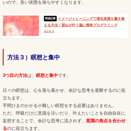
いので、良い状態を保ちやすくなります。
イメージトレーニングで潜在意識を書き換
える方法！望みが叶う脳に簡単プログラミング
2023.08.29
方法３）瞑想と集中
3つ目の方法
は、
瞑想と集中
です。
日々の瞑想は、心を落ち着かせ、余計な思考を遮断するのに役
立ちます。
手間ひまのかかる小難しい瞑想をする必要はありません。
ただ、呼吸だけに意識を注いだり、叶えたいことを自由自在に
妄想することで、余計な思考に流されず、
意識の焦点を合わせ
る
のに役立ちます。