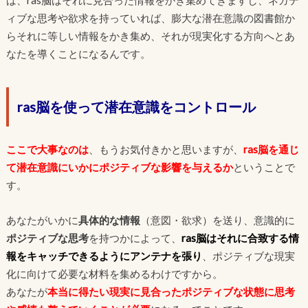
ば、ras脳はそれに見合った情報をかき集めてきますし、ネガテ
ィブな思考や欲求を持っていれば、膨大な潜在意識の図書館か
らそれに等しい情報をかき集め、それが現実化する方向へとあ
なたを導くことになるんです。
ras脳を使って潜在意識をコントロール
ここで大事なのは
、もうお気付きかと思いますが、
ras脳を通じ
て
潜在意識にいかにポジティブな影響を与えるか
ということで
す。
あなたがいかに
具体的な情報
（意図・欲求）を送り、意識的に
ポジティブな思考
を持つかによって、
ras脳はそれに合致する情
報をキャッチできるようにアンテナを張り
、ポジティブな現実
化に向けて必要な材料を集めるわけですから。
あなたが
本当に得たい現実に見合ったポジティブな状態に思考