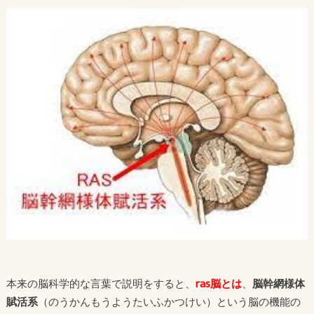
本来の脳科学的な言葉で説明をすると、
ras脳とは
、
脳幹網様体
賦活系
（のうかんもうようたいふかつけい）という脳の機能の