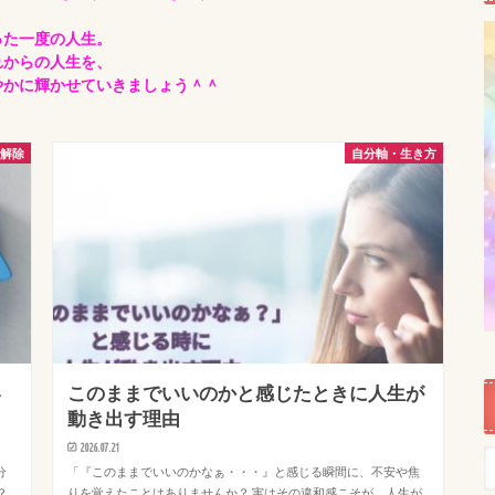
った一度の人生。
れからの人生を、
やかに輝かせていきましょう＾＾
ク解除
自分軸・生き方
い
このままでいいのかと感じたときに人生が
動き出す理由
2026.07.21
分
「『このままでいいのかなぁ・・・』と感じる瞬間に、不安や焦
？
りを覚えたことはありませんか？ 実はその違和感こそが、人生が