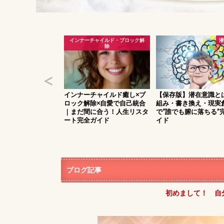
自分軸・生き方
インナーチャイルド・ブロック解
潜
除
らの人生をどう生きる
インナーチャイルド癒し×ブ
【保存版】潜在意識と
軸で創造する理想の
ロック解除×自愛で自己統合
組み・書き換え・現実
ド
｜まだ間に合う！人生リスタ
で“誰でも腑に落ちる”
ート完全ガイド
イド
ブログ記事
初めまして！ 自