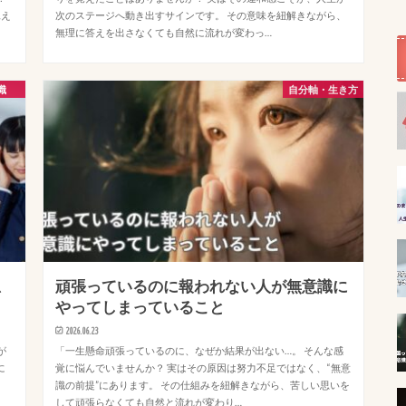
見え
次のステージへ動き出すサインです。 その意味を紐解きながら、
無理に答えを出さなくても自然に流れが変わっ…
識
自分軸・生き方
思
頑張っているのに報われない人が無意識に
やってしまっていること
2026.06.23
が
「一生懸命頑張っているのに、なぜか結果が出ない…。 そんな感
に
覚に悩んでいませんか？ 実はその原因は努力不足ではなく、“無意
識の前提”にあります。 その仕組みを紐解きながら、苦しい思いを
して頑張らなくても自然と流れが変わり…