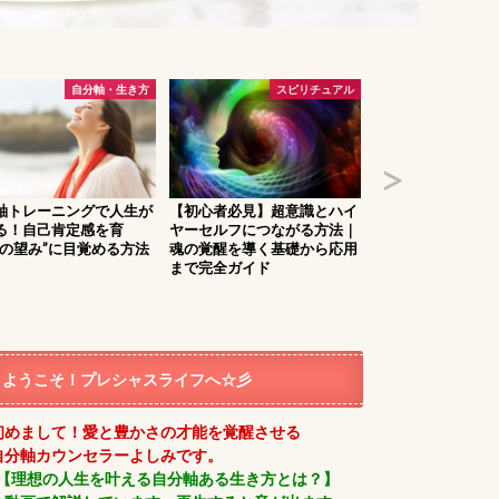
自分軸・生き方
スピリチュアル
お
軸トレーニングで人生が
【初心者必見】超意識とハイ
お金を引き寄せる
る！自己肯定感を育
ヤーセルフにつながる方法｜
ション｜ブロック
魂の望み”に目覚める方法
魂の覚醒を導く基礎から応用
く魔法の５フレー
まで完全ガイド
ようこそ！プレシャスライフへ☆彡
初めまして！愛と豊かさの才能を覚醒させる
自分軸カウンセラーよしみです。
【理想の人生を叶える自分軸ある生き方とは？】