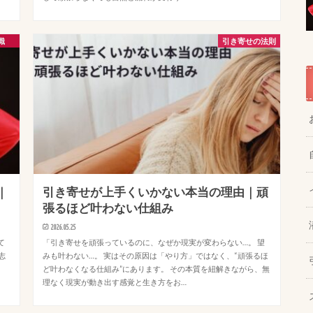
識
引き寄せの法則
｜
引き寄せが上手くいかない本当の理由｜頑
張るほど叶わない仕組み
2026.05.25
て
「引き寄せを頑張っているのに、なぜか現実が変わらない…。 望
志
みも叶わない…。 実はその原因は「やり方」ではなく、“頑張るほ
。
ど叶わなくなる仕組み”にあります。 その本質を紐解きながら、無
理なく現実が動き出す感覚と生き方をお…