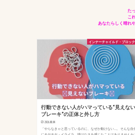
た
こ
あなたらしく晴れ
インナーチャイルド・ブロッ
行動できない人がハマっている“見えな
ブレーキ”の正体と外し方
2026.08.04
「やらなきゃと思っているのに、なぜか動けない…。 そんな自
にモヤモヤ・イライラ、情けなさを感じたことはありませんか