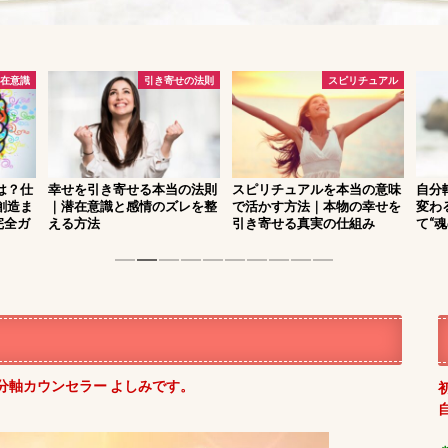
在意識
引き寄せの法則
スピリチュアル
は？仕
幸せを引き寄せる本当の法則
スピリチュアルを本当の意味
自分
創造ま
｜潜在意識と感情のズレを整
で活かす方法｜本物の幸せを
変わ
完全ガ
える方法
引き寄せる真実の仕組み
て“
1
2
3
4
5
6
7
8
9
10
分軸カウンセラー よしみです。