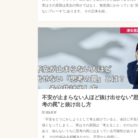
実はその原因は意志の弱さではなく、無意識にかかっている“
ないブレーキ”にあります。 その正体を紐…
潜在意
不安が止まらない人ほど抜け出せない“
考の罠”と抜け出し方
2026.07.07
「不安をどうにかしようとして考え続けていると、余計に不安
強くなってしまう…。 実はその原因は「考えること」そのもの
あり、知らないうちに思考の罠にはまっている可能性がありま
す。 その仕組みを紐解きながら、不安から自然に…