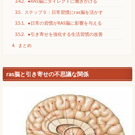
3.4.2.
●RAS脳にダイレクトに働きかける
3.5.
ステップ５：日常習慣にras脳を活かす
3.5.1.
●日常の習慣がRAS脳に影響を与える
3.5.2.
●引き寄せを強化する生活習慣の改善
4.
まとめ
ras脳と引き寄せの不思議な関係