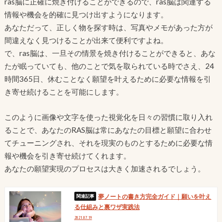
ras脳に正確に焼き付けることができるので、ras脳は関連する
情報や機会を的確に見つけ出すようになります。
あなただって、正しく物を探す時は、写真やメモがあった方が
間違えなく見つけることが出来て便利ですよね。
で、ras脳は、一旦その情景を焼き付けることができると、あな
たが眠っていても、他のことで気を取られている時でさえ、24
時間365日、休むことなく願望を叶えるために必要な情報を引
き寄せ続けることを可能にします。
このように画像や文字を使った視覚化を日々の習慣に取り入れ
ることで、あなたのRAS脳は常にあなたの目標と願望に合わせ
てチューニングされ、それを現実のものとするために必要な情
報や機会を引き寄せ続けてくれます。
あなたの願望実現のプロセスは大きく加速されるでしょう。
夢ノートの書き方完全ガイド｜願いを叶え
る仕組みと裏ワザ実践法
2021.07.19