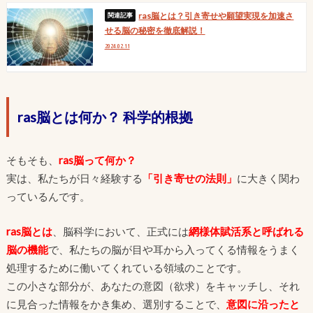
ras脳とは？引き寄せや願望実現を加速さ
せる脳の秘密を徹底解説！
2024.02.11
ras脳とは何か？ 科学的根拠
そもそも、
ras脳って何か？
実は、私たちが日々経験する
「引き寄せの法則」
に大きく関わ
っているんです。
ras脳とは
、脳科学において、正式には
網様体賦活系と呼ばれる
脳の機能
で、私たちの脳が目や耳から入ってくる情報をうまく
処理するために働いてくれている領域のことです。
この小さな部分が、あなたの意図（欲求）をキャッチし、それ
に見合った情報をかき集め、選別することで、
意図に沿ったと