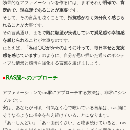
効果的なアファメーションを作るには、まずそれが
明確で、肯
定的で、現在形であることが重要
です。
そして、その言葉を呟くことで、
抵抗感がなく気分良く感じら
れること
が大事です。
その言葉通り、まるで
既に願望が実現していて満足感や幸福感
を感じられること
が大事なのです。
たとえば、
「私は〇〇が☆☆のように叶って、毎日幸せと充実
感を感じています」
のように、自分が思い描いた通りのポジテ
ィブな情景と感情を強化する言葉を選びましょう。
●
RAS脳へのアプローチ
アファメーションでras脳にアプローチする方法は、非常にシン
プルです。
実は、あなたが日頃、何気なく心で呟いている言葉は、ras脳に
そうなるように指令を与え続けていることになります。
「あ～しんどい」「あ～面倒くさい」と呟き続けていると、ras