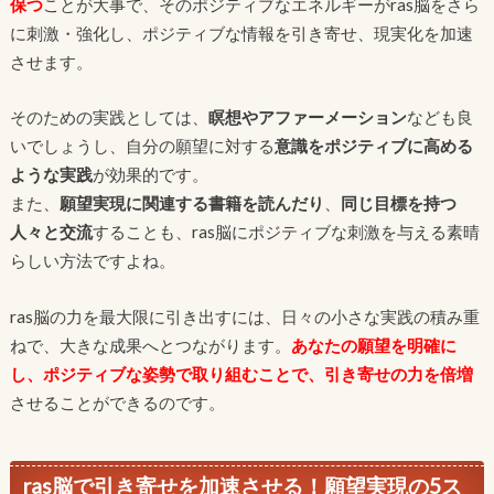
保つ
ことが大事で、そのポジティブなエネルギーがras脳をさら
に刺激・強化し、ポジティブな情報を引き寄せ、現実化を加速
させます。
そのための実践としては、
瞑想やアファーメーション
なども良
いでしょうし、自分の願望に対する
意識をポジティブに高める
ような実践
が効果的です。
また、
願望実現に関連する書籍を読んだり
、
同じ目標を持つ
人々と交流
することも、ras脳にポジティブな刺激を与える素晴
らしい方法ですよね。
ras脳の力を最大限に引き出すには、日々の小さな実践の積み重
ねで、大きな成果へとつながります。
あなたの願望を明確に
し、ポジティブな姿勢で取り組む
ことで、
引き寄せの力を倍増
させることができるのです。
ras脳で引き寄せを加速させる！願望実現の5ス