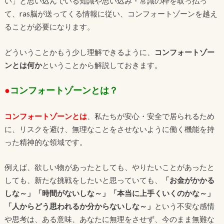
い」と思い込んでいる知識や思い込み・常識の枠を取っ払っ
て、ras脳が送ってくる情報に従い、コンフォートゾーンを越え
ることが必要になります。
どういうことかもう少し理解できるように、
コンフォートゾー
ンとは何か
ということから解説しておきます。
●
コンフォートゾーンとは？
コンフォートゾーンとは
、私たちが安心・安全で居られるため
に、リスクを避け、無理なことをさせないように働く機能を持
った精神的な領域です。
例えば、欲しい物があったとしても、やりたいことがあったと
しても、新たな挑戦をしたいと思っていても、
「お金がかかる
しな～」「時間がないしな～」「本当に上手くいくのかな～」
「人からどう思われるか分からないしな～」
という不安な感情
や思考は、ある意味、あなたに無理をさせず、今のまま無難な