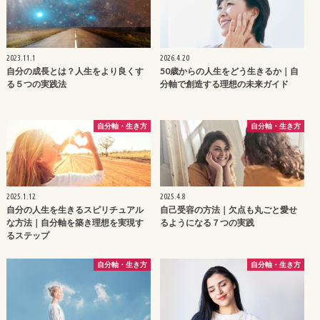
2023.11.1
2026.4.20
自分の成長とは？人生をより良くす
50歳からの人生をどう生きるか｜自
る５つの実践法
分軸で創造する理想の未来ガイド
自分軸・生き方
自分軸・生き方
2025.1.12
2025.4.8
自分の人生を生きるスピリチュアル
自己受容の方法｜欠点も丸ごと愛せ
な方法｜自分軸を築き理想を実現す
るようになる７つの実践
るステップ
自分軸・生き方
自分軸・生き方