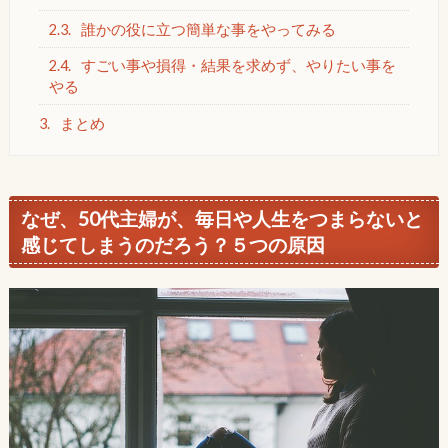
2.3.
誰かの役に立つ簡単な事をやってみる
2.4.
すごい事や損得・結果を求めず、やりたい事を
やる
3.
まとめ
なぜ、50代主婦が、毎日や人生をつまらないと
感じてしまうのだろう？５つの原因