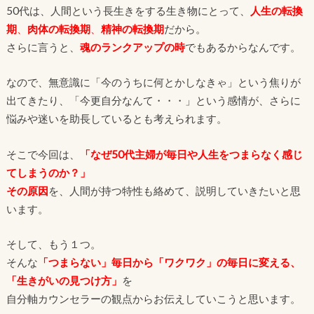
50代は、人間という長生きをする生き物にとって、
人生の転換
期
、
肉体の転換期
、
精神の転換期
だから。
さらに言うと、
魂のランクアップの時
でもあるからなんです。
なので、無意識に「今のうちに何とかしなきゃ」という焦りが
出てきたり、「今更自分なんて・・・」という感情が、さらに
悩みや迷いを助長しているとも考えられます。
そこで今回は、
「なぜ50代主婦が毎日や人生をつまらなく感じ
てしまうのか？」
その原因
を、人間が持つ特性も絡めて、説明していきたいと思
います。
そして、もう１つ。
そんな
「つまらない」毎日から「ワクワク」の毎日に変える、
「生きがいの見つけ方」
を
自分軸カウンセラーの観点からお伝えしていこうと思います。