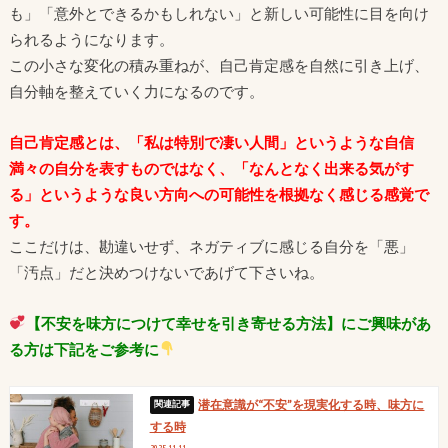
も」「意外とできるかもしれない」と新しい可能性に目を向け
られるようになります。
この小さな変化の積み重ねが、自己肯定感を自然に引き上げ、
自分軸を整えていく力になるのです。
自己肯定感とは、「私は特別で凄い人間」というような自信
満々の自分を表すものではなく、「なんとなく出来る気がす
る」というような良い方向への可能性を根拠なく感じる感覚で
す。
ここだけは、勘違いせず、ネガティブに感じる自分を「悪」
「汚点」だと決めつけないであげて下さいね。
【
不安を味方につけて幸せを引き寄せる方法】
にご興味があ
る方は
下記をご参考に
潜在意識が“不安”を現実化する時、味方に
する時
2025.11.11