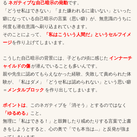
る
ネガティブな自己暗示
の発動
です。
「どうせ私はできない」「また嫌われるに違いない」といった
癖になっている自己暗示の言葉（思い癖）が、無意識のうちに
何度も潜在意識へ刷り込まれていきます。
そのことによって、
「私はこういう人間だ」というセルフイメ
ージ
を作り上げてしまいます。
こうした自己暗示の背景には、子どもの頃に感じた
インナーチ
ャイルドの傷
が潜んでいることも多いんです。
親や先生に認めてもらえなかった経験、失敗して責められた体
験が、「私はダメ」「どうせ私は認められない」という思い癖
＝
メンタルブロック
を作り出してしまいます。
ポイントは
、このネガティブを「消そう」とするのではなく
「ゆるめる」
こと。
無理に「私はできる！」と鼓舞したり戒めたりする言葉で上書
きをしようとすると、心の奥で「でも本当は…」と反発が強ま
ってしまいます。