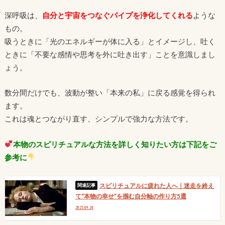
深呼吸は、
自分と宇宙をつなぐパイプを浄化してくれる
ような
もの。
吸うときに「光のエネルギーが体に入る」とイメージし、吐く
ときに「不要な感情や思考を外に吐き出す」ことを意識しまし
ょう。
数分間だけでも、波動が整い「本来の私」に戻る感覚を得られ
ます。
これは魂とつながり直す、シンプルで強力な方法です。
本物のスピリチュアルな方法を詳しく知りたい方は下記をご
参考に
スピリチュアルに疲れた人へ｜迷走を終え
て“本物の幸せ”を掴む自分軸の作り方5選
2025.09.24