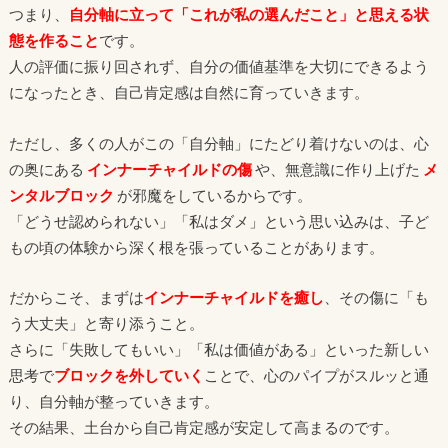
つまり、
自分軸に立って「これが私の選んだこと」と思える状
態を作ること
です。
人の評価に振り回されず、自分の価値基準を大切にできるよう
になったとき、自己肯定感は自然に育っていきます。
ただし、多くの人がこの「自分軸」にたどり着けないのは、心
の奥にある
インナーチャイルドの傷
や、無意識に作り上げた
メ
ンタルブロック
が邪魔をしているからです。
「どうせ認められない」「私はダメ」という思い込みは、子ど
もの頃の体験から深く根を張っていることがあります。
だからこそ、まずは
インナーチャイルドを癒し
、その傷に「も
う大丈夫」と寄り添うこと。
さらに「失敗してもいい」「私は価値がある」といった新しい
思考で
ブロックを外していく
ことで、心のパイプがスルッと通
り、自分軸が整っていきます。
その結果、土台から自己肯定感が安定して高まるのです。