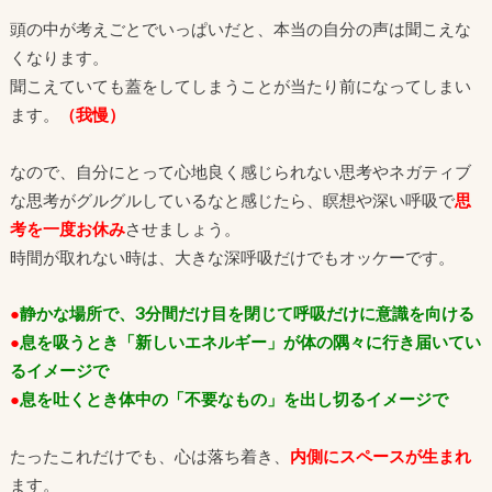
頭の中が考えごとでいっぱいだと、本当の自分の声は聞こえな
くなります。
聞こえていても蓋をしてしまうことが当たり前になってしまい
ます。
（我慢）
なので、自分にとって心地良く感じられない思考やネガティブ
な思考がグルグルしているなと感じたら、瞑想や深い呼吸で
思
考を一度お休み
させましょう。
時間が取れない時は、大きな深呼吸だけでもオッケーです。
●
静かな場所で、3分間だけ目を閉じて呼吸だけに意識を向ける
●
息を吸うとき「新しいエネルギー」が体の隅々に行き届いてい
るイメージで
●
息を吐くとき体中の「不要なもの」を出し切るイメージで
たったこれだけでも、心は落ち着き、
内側にスペースが生まれ
ます。