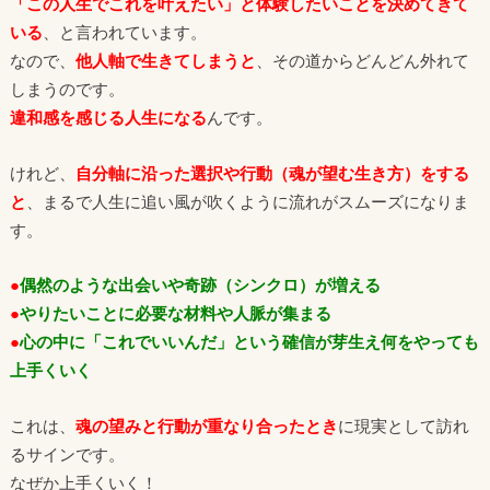
「この人生でこれを叶えたい」と体験したいことを決めてきて
いる
、と言われています。
なので、
他人軸で生きてしまうと
、その道からどんどん外れて
しまうのです。
違和感を感じる人生になる
んです。
けれど、
自分軸に沿った選択や行動（魂が望む生き方）をする
と
、まるで人生に追い風が吹くように流れがスムーズになりま
す。
●
偶然のような出会いや奇跡（シンクロ）が増える
●
やりたいことに必要な材料や人脈が集まる
●
心の中に「これでいいんだ」という確信が芽生え何をやっても
上手くいく
これは、
魂の望みと行動が重なり合ったとき
に現実として訪れ
るサインです。
なぜか上手くいく！