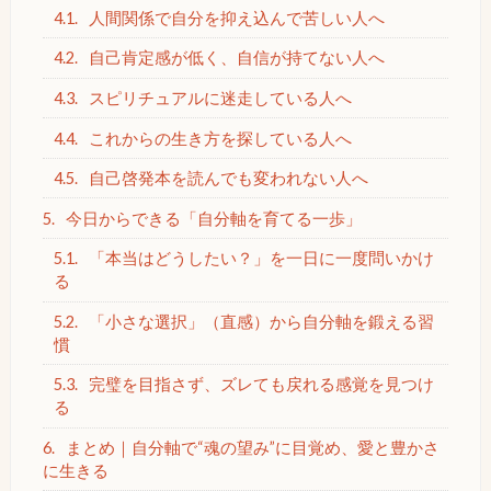
4.1.
人間関係で自分を抑え込んで苦しい人へ
4.2.
自己肯定感が低く、自信が持てない人へ
4.3.
スピリチュアルに迷走している人へ
4.4.
これからの生き方を探している人へ
4.5.
自己啓発本を読んでも変われない人へ
5.
今日からできる「自分軸を育てる一歩」
5.1.
「本当はどうしたい？」を一日に一度問いかけ
る
5.2.
「小さな選択」（直感）から自分軸を鍛える習
慣
5.3.
完璧を目指さず、ズレても戻れる感覚を見つけ
る
6.
まとめ｜自分軸で“魂の望み”に目覚め、愛と豊かさ
に生きる