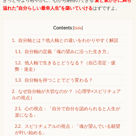
きっと今より軽やかに、心から納得のできる
愛と豊かさに満ち
溢れた“自分らしい最幸人生”を築いていける
はずですよ。
Contents
[
hide
]
1.
自分軸とは？他人軸との違いをわかりやすく解説
1.1.
自分軸の定義「魂の望みに沿った生き方」
1.2.
他人軸で生きるとどうなる？（自己否定・疲
弊・迷走）
1.3.
自分軸を持つことでどう変わる？
2.
なぜ自分軸が大切なのか？（心理学×スピリチュア
ルの視点）
2.1.
心の視点：「自分で自分を認められると人生が
楽になる」
2.2.
スピリチュアルの視点：「魂が望んでいる願望
が叶い始める」