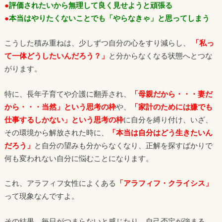
●
評価されたいから無理して良く見せようと頑張る
●
本当はやりたくないことでも「やらなきゃ」と思ってしまう
こうした積み重ねは、少しずつ自分の心をすり減らし、
「私っ
て一体どうしたいんだろう？」
と分からなくなる状態へとつな
がります。
特に、長年子育てや介護に翻弄され、
「母親だから・・・妻だ
から・・・当然」という思考の枠
や、
「家計のためには嫌でも
仕事するしかない」という思考の枠
に自分を縛り付け、いざ、
その環境から解放された時に、
「本当は自分はどう生きたいん
だろう」
と自分の望みも分からなくなり、正解を探すばかりで
何も変われない自分に悩むことになります。
これ、アラフィフ女性によくある
「アラフィフ・クライシス」
って現象なんですよ。
その結果、毎日がつまらないと感じたり、自己否定が強まる、