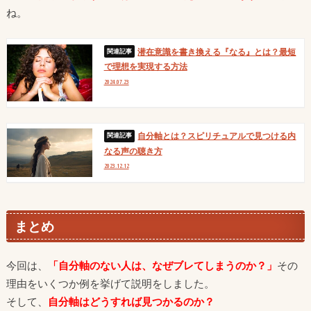
ね。
潜在意識を書き換える『なる』とは？最短
で理想を実現する方法
2024.07.23
自分軸とは？スピリチュアルで見つける内
なる声の聴き方
2023.12.12
まとめ
今回は、
「自分軸のない人は、なぜブレてしまうのか？」
その
理由をいくつか例を挙げて説明をしました。
そして、
自分軸はどうすれば見つかるのか？