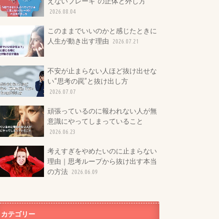
えないブレーキ”の正体と外し方
2026.08.04
このままでいいのかと感じたときに
人生が動き出す理由
2026.07.21
不安が止まらない人ほど抜け出せな
い“思考の罠”と抜け出し方
2026.07.07
頑張っているのに報われない人が無
意識にやってしまっていること
2026.06.23
考えすぎをやめたいのに止まらない
理由｜思考ループから抜け出す本当
の方法
2026.06.09
カテゴリー