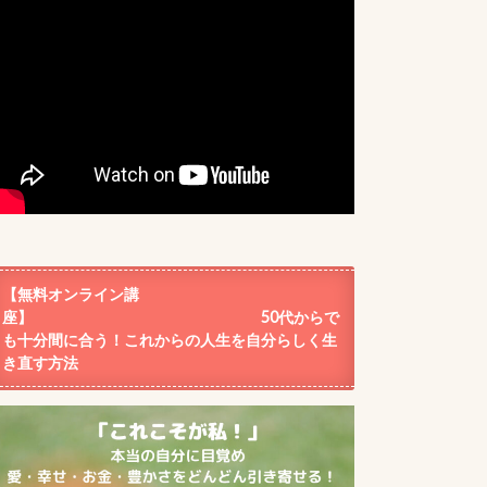
【無料オンライン講
座】 50代からで
も十分間に合う！これからの人生を自分らしく生
き直す方法