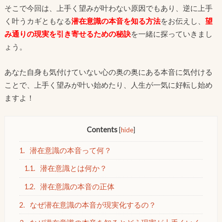
そこで今回は、上手く望みが叶わない原因でもあり、逆に上手
く叶うカギともなる
潜在意識の本音を知る方法
をお伝えし、
望
み通りの現実を引き寄せるための秘訣
を一緒に探っていきまし
ょう。
あなた自身も気付けていない心の奥の奥にある本音に気付ける
ことで、上手く望みが叶い始めたり、人生が一気に好転し始め
ますよ！
Contents
[
hide
]
1.
潜在意識の本音って何？
1.1.
潜在意識とは何か？
1.2.
潜在意識の本音の正体
2.
なぜ潜在意識の本音が現実化するの？