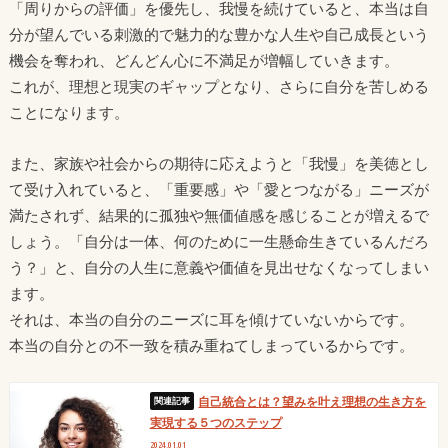
「周りからの評価」を優先し、我慢を続けていると、本当は自
分が望んでいる刺激的で魅力的な豊かな人生や自己成長という
機会を奪われ、どんどん心に不満足が増幅していきます。
これが、理想と現実のギャップとなり、さらに自分を苦しめる
ことになります。
また、家族や社会からの期待に応えようと「我慢」を美徳とし
て受け入れていると、「重要感」や「愛とつながる」ニーズが
満たされず、結果的に孤独や無価値感を感じることが増えるで
しょう。「自分は一体、何のために一生懸命生きているんだろ
う？」と、自分の人生に意義や価値を見出せなくなってしまい
ます。
それは、本当の自分のニーズに耳を傾けていないからです。
本当の自分との不一致を積み重ねてしまっているからです。
自己統合とは？望みを叶え理想の生き方を
実現する５つのステップ
2024.01.01