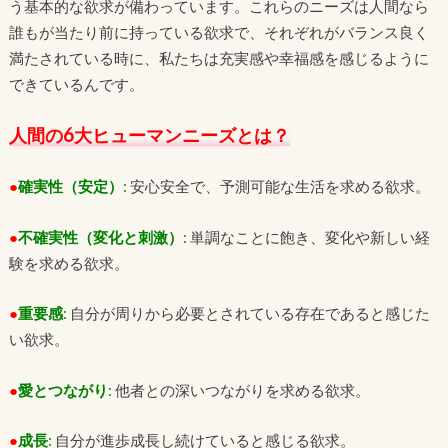
う基本的な欲求が備わっています。これらのニーズは人間なら
誰もが当たり前に持っている欲求で、それぞれがバランス良く
満たされている時に、私たちは充実感や幸福感を感じるように
できているんです。
人間の6大ヒューマンニーズとは？
●
確実性（安定）
:
安心安全で、予測可能な生活を求める欲求。
●
不確実性（変化と刺激）
:
単調なことに飽き、変化や新しい経
験を求める欲求。
●
重要感
:
自分が周りから必要とされている存在であると感じた
い欲求。
●
愛とつながり
:
他者との深いつながりを求める欲求。
●
成長
:
自分が進歩成長し続けていると感じる欲求。