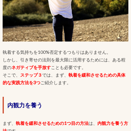
執着する気持ちを100%否定するつもりはありません。
しかし、引き寄せの法則を最大限に活用するためには、ある程
度の
ネガティブを手放
す
ことも必要です。
そこで、
ステップ３
では、まず、
執着を緩和させるための具体
的な実践方法を3つ
ご紹介します。
内観力を養う
まず、
執着を緩和させるための1つ目の方法
は、
内観力を養う方
法
です。