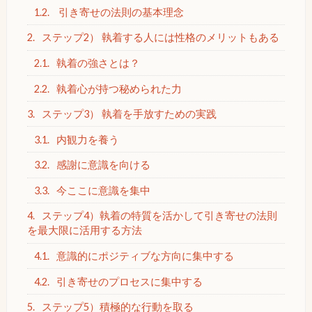
1.2.
引き寄せの法則の基本理念
2.
ステップ2） 執着する人には性格のメリットもある
2.1.
執着の強さとは？
2.2.
執着心が持つ秘められた力
3.
ステップ3） 執着を手放すための実践
3.1.
内観力を養う
3.2.
感謝に意識を向ける
3.3.
今ここに意識を集中
4.
ステップ4）執着の特質を活かして引き寄せの法則
を最大限に活用する方法
4.1.
意識的にポジティブな方向に集中する
4.2.
引き寄せのプロセスに集中する
5.
ステップ5）積極的な行動を取る