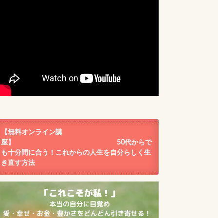
【無料オンライン講
座】 50代からで
も十分間に合う！これからの人生を自分らしく生
き直す方法