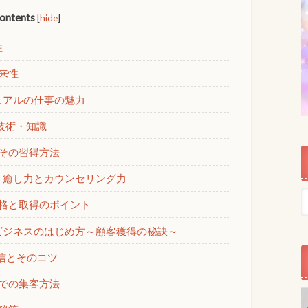
ontents
[
hide
]
性
来性
ュアルの仕事の魅力
技術・知識
その習得方法
 癒し力とカウンセリング力
格と取得のポイント
ビジネスのはじめ方～顧客獲得の秘訣～
信とそのコツ
での集客方法