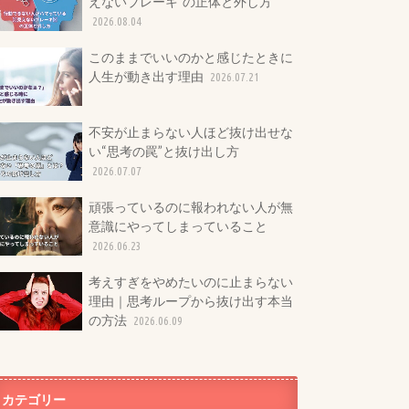
えないブレーキ”の正体と外し方
2026.08.04
このままでいいのかと感じたときに
人生が動き出す理由
2026.07.21
不安が止まらない人ほど抜け出せな
い“思考の罠”と抜け出し方
2026.07.07
頑張っているのに報われない人が無
意識にやってしまっていること
2026.06.23
考えすぎをやめたいのに止まらない
理由｜思考ループから抜け出す本当
の方法
2026.06.09
カテゴリー