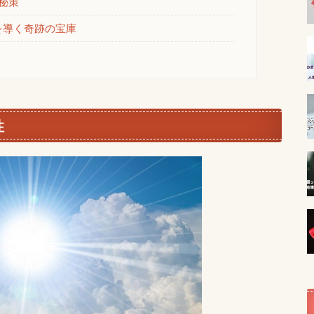
秘策
を導く奇跡の宝庫
性