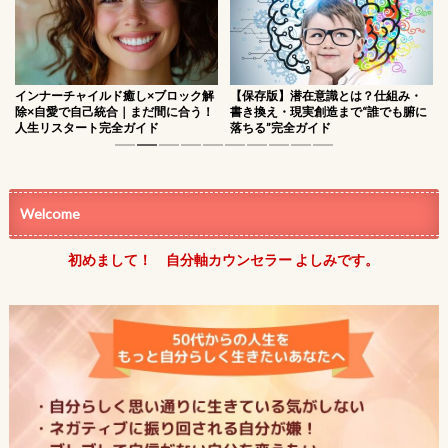
【保存版】潜在意識とは？仕組み・
幸せを引き寄せる本当の法則｜潜在
書き換え・現実創造まで“誰でも腑に
意識と感情のズレを整える方法
落ちる”完全ガイド
1
2
3
4
5
6
7
8
9
10
Welcome
初めまして！ 自分軸カウンセラー よしみです。