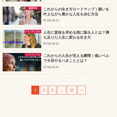
願望実現
これからの生き方ロードマップ｜願いを
叶えながら豊かな人生を歩む方法
2026.04.20
スピリチュアル
人生に意味を求める病に陥る人とは？満
ち足りた人生に変わる生き方
2026.04.20
スピリチュアル
これからの人生が見える瞬間｜魂レベル
で今世やるべきこととは？
2026.04.20
1
2
3
…
25
>