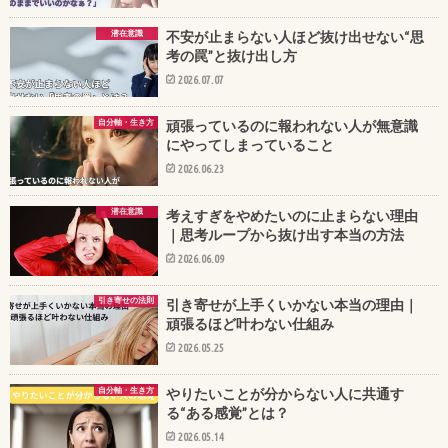
潜在意識
不安が止まらない人ほど抜け出せない“思
考の罠”と抜け出し方
2026.07.07
自分軸・生き方
頑張っているのに報われない人が無意識
にやってしまっていること
2026.06.23
潜在意識
考えすぎをやめたいのに止まらない理由
｜思考ループから抜け出す本当の方法
2026.06.09
引き寄せの法則
引き寄せが上手くいかない本当の理由｜
頑張るほど叶わない仕組み
2026.05.25
自分軸・生き方
やりたいことが分からない人に共通す
る“ある感覚”とは？
2026.05.14